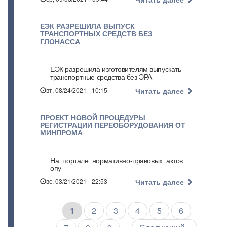
ЕЭК РАЗРЕШИЛА ВЫПУСК
ТРАНСПОРТНЫХ СРЕДСТВ БЕЗ
ГЛОНАССА
ЕЭК разрешила изготовителям выпускать
транспортные средства без ЭРА
вт, 08/24/2021 - 10:15
Читать далее
ПРОЕКТ НОВОЙ ПРОЦЕДУРЫ
РЕГИСТРАЦИИ ПЕРЕОБОРУДОВАНИЯ ОТ
МИНПРОМА
На портале нормативно-правовых актов
опу
вс, 03/21/2021 - 22:53
Читать далее
Текущая
1
Страница
2
Страница
3
Страница
4
Страница
5
Страница
6
Нумерация
страниц
страница