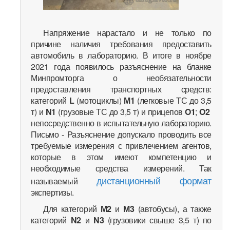
Напряжение нарастало и не только по
причине наличия требования предоставить
автомобиль в лабораторию. В итоге в ноябре
2021 года появилось разъяснение на бланке
Минпромторга о необязательности
предоставления транспортных средств:
категорий
L
(мотоциклы)
М1
(легковые ТС до 3,5
т) и
N1
(грузовые ТС до 3,5 т) и прицепов
O1
;
O2
непосредственно в испытательную лабораторию.
Письмо - Разъяснение допускало проводить все
требуемые измерения с привлечением агентов,
которые в этом имеют компетенцию и
необходимые средства измерений. Так
дистанционный формат
называемый
экспертизы.
Для категорий
М2
и
М3
(автобусы), а также
категорий
N2
и
N3
(грузовики свыше 3,5 т) по