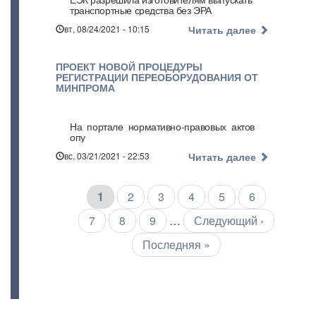
транспортные средства без ЭРА
вт, 08/24/2021 - 10:15
Читать далее
ПРОЕКТ НОВОЙ ПРОЦЕДУРЫ
РЕГИСТРАЦИИ ПЕРЕОБОРУДОВАНИЯ ОТ
МИНПРОМА
На портале нормативно-правовых актов
опу
вс, 03/21/2021 - 22:53
Читать далее
Текущая
1
Страница
2
Страница
3
Страница
4
Страница
5
Страница
6
Нумерация
страниц
страница
Страница
7
Страница
8
Страница
9
…
Следующая
Следующий ›
страница
Последняя
Последняя »
страница