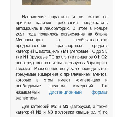
Напряжение нарастало и не только по
причине наличия требования предоставить
автомобиль в лабораторию. В итоге в ноябре
2021 года появилось разъяснение на бланке
Минпромторга о необязательности
предоставления транспортных средств:
категорий
L
(мотоциклы)
М1
(легковые ТС до 3,5
т) и
N1
(грузовые ТС до 3,5 т) и прицепов
O1
;
O2
непосредственно в испытательную лабораторию.
Письмо - Разъяснение допускало проводить все
требуемые измерения с привлечением агентов,
которые в этом имеют компетенцию и
необходимые средства измерений. Так
дистанционный формат
называемый
экспертизы.
Для категорий
М2
и
М3
(автобусы), а также
категорий
N2
и
N3
(грузовики свыше 3,5 т) по