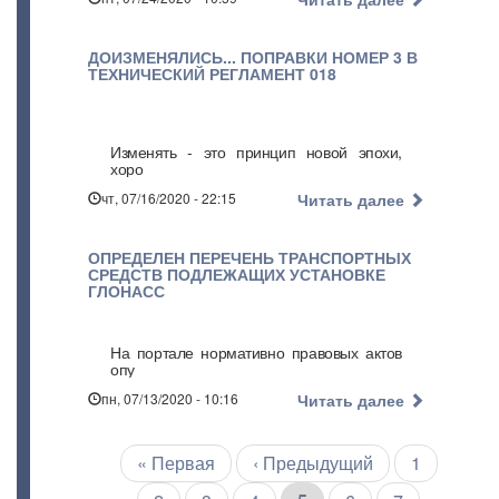
ДОИЗМЕНЯЛИСЬ... ПОПРАВКИ НОМЕР 3 В
ТЕХНИЧЕСКИЙ РЕГЛАМЕНТ 018
Изменять - это принцип новой эпохи,
хоро
чт, 07/16/2020 - 22:15
Читать далее
ОПРЕДЕЛЕН ПЕРЕЧЕНЬ ТРАНСПОРТНЫХ
СРЕДСТВ ПОДЛЕЖАЩИХ УСТАНОВКЕ
ГЛОНАСС
На портале нормативно правовых актов
опу
пн, 07/13/2020 - 10:16
Читать далее
Первая
« Первая
←
‹ Предыдущий
Страница
1
Нумерация
страниц
страница