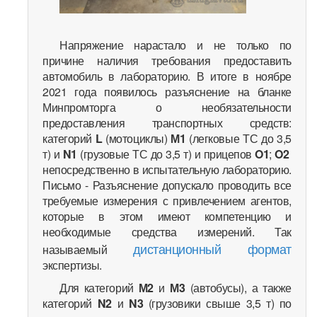
Напряжение нарастало и не только по
причине наличия требования предоставить
автомобиль в лабораторию. В итоге в ноябре
2021 года появилось разъяснение на бланке
Минпромторга о необязательности
предоставления транспортных средств:
категорий
L
(мотоциклы)
М1
(легковые ТС до 3,5
т) и
N1
(грузовые ТС до 3,5 т) и прицепов
O1
;
O2
непосредственно в испытательную лабораторию.
Письмо - Разъяснение допускало проводить все
требуемые измерения с привлечением агентов,
которые в этом имеют компетенцию и
необходимые средства измерений. Так
дистанционный формат
называемый
экспертизы.
Для категорий
М2
и
М3
(автобусы), а также
категорий
N2
и
N3
(грузовики свыше 3,5 т) по