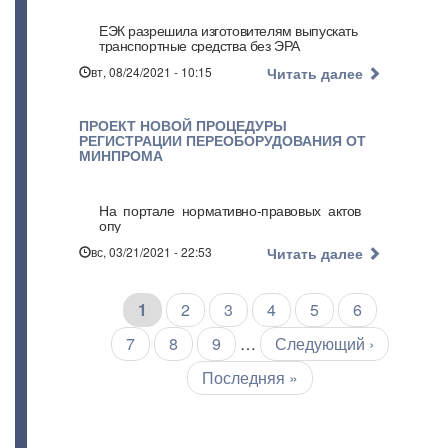
ЕЭК разрешила изготовителям выпускать
транспортные средства без ЭРА
вт, 08/24/2021 - 10:15
Читать далее
ПРОЕКТ НОВОЙ ПРОЦЕДУРЫ
РЕГИСТРАЦИИ ПЕРЕОБОРУДОВАНИЯ ОТ
МИНПРОМА
На портале нормативно-правовых актов
опу
вс, 03/21/2021 - 22:53
Читать далее
Текущая
1
Страница
2
Страница
3
Страница
4
Страница
5
Страница
6
Нумерация
страниц
страница
Страница
7
Страница
8
Страница
9
…
Следующая
Следующий ›
страница
Последняя
Последняя »
страница