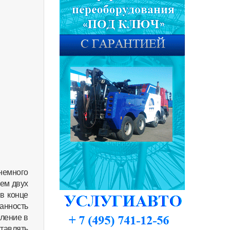
емного
ием двух
в конце
занность
пление в
тавлять