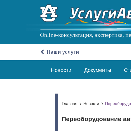
Перейти
к
основному
содержанию
Online-консультация, экспертиза, 
Наши услуги
Основная
Новости
Документы
Ст
навигация
Главная
Новости
Переоборудо
Переоборудование ав