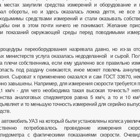
а местах закупили средства измерений и оборудование и 
ал обороты, но и здесь оказалась ложка дегтя, не все з
ходымимы средствами измерений и стали оказывать собств
 дабы они в этом почти ничего не понимают. Желание прио
ии показаний окружающей среды перед поводимыми изме
оцедуры переоборудования назревала давно, но из-за отс
х министерств услуга оказалась недоделанной и сырой. Пол
на плечи собственника, если ему удаленно все правильно из
пасть под раздачу снижаются, иное может повлечь аннули
коня. Сыроват к применению оказался и сам ГОСТ 33670, не
но завышены. Например, для измерения скорости требуется п
1 км/ч - для чего необходима такая высокая точность? непо
ства аналоговых спидометров равна 5 км/ч, а то и 10 км/
ъявляет и то меньшую точность измерений для серийно выпу
дств.
автомобиль УАЗ на который были установлены колеса увелич
ственно потребовалось проведение измерения скор
спидометра с фактическими показаниями скорости. Очевид