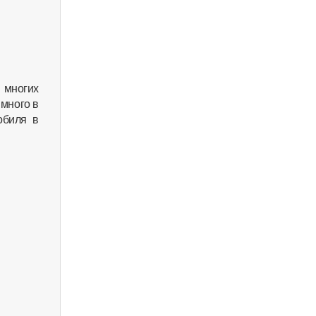
 многих
 много в
обиля в