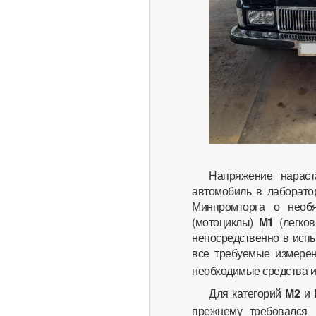
Напряжение нараст
автомобиль в лаборато
Минпромторга о необя
(мотоциклы)
М1
(легко
непосредственно в испы
все требуемые измерен
необходимые средства 
Для категорий
М2
и
прежнему требовался