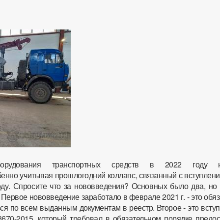
борудования транспортных средств в 2022 году н
бенно учитывая прошлогодний коллапс, связанный с вступлен
ду. Спросите что за нововведения? Основных было два, но 
. Первое нововведение заработало в феврале 2021 г. - это обя
ся по всем выданным документам в реестр. Второе - это всту
670-2015, который требовал в обязательном порядке предос