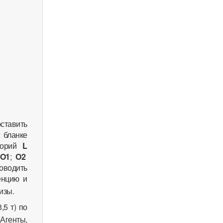
ставить
 бланке
егорий
L
O1
;
O2
оводить
енцию и
изы.
,5 т) по
Агенты,