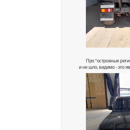
Про "островные регио
и не шло, видимо - это 