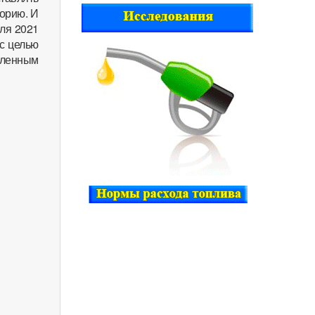
орию. И
юля 2021
с целью
вленным