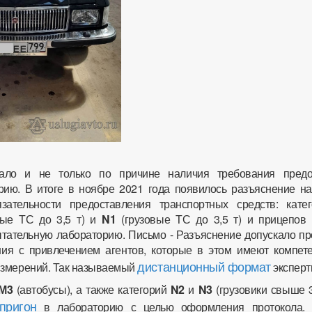
ало и не только по причине наличия требования предо
рию. В итоге в ноябре 2021 года появилось разъяснение на
зательности предоставления транспортных средств: кат
вые ТС до 3,5 т) и
N1
(грузовые ТС до 3,5 т) и прицепов
тательную лабораторию. Письмо - Разъяснение допускало пр
ия с привлечением агентов, которые в этом имеют компет
дистанционный формат
измерений. Так называемый
эксперт
М3
(автобусы), а также категорий
N2
и
N3
(грузовики свыше 3
пригон
в лабораторию с целью оформления протокола. 