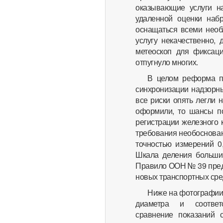
оказывающие услуги н
удаленной оценки набр
оснащаться всеми необ
услугу некачественно,
метеоскоп для фиксац
отпугнуло многих.
В целом реформа пр
синхронизации надзорны
все риски опять легли 
оформили, то шансы по
регистрации железного 
требования необоснован
точностью измерений 0,
Шкала деления большин
Правило ООН № 39 пред
новых транспортных сре
Ниже на фотографии 
диаметра и соответ
сравнение показаний 