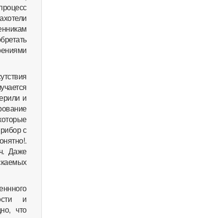
процесс
ахотели
енникам
бретать
рениями
утствия
учается
мерили и
рование
которые
рибор с
нятно!.
ч. Даже
скаемых
еннного
ости и
но, что