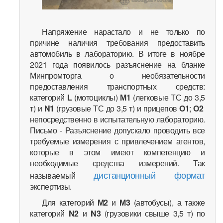
Напряжение нарастало и не только по
причине наличия требования предоставить
автомобиль в лабораторию. В итоге в ноябре
2021 года появилось разъяснение на бланке
Минпромторга о необязательности
предоставления транспортных средств:
категорий
L
(мотоциклы)
М1
(легковые ТС до 3,5
т) и
N1
(грузовые ТС до 3,5 т) и прицепов
O1
;
O2
непосредственно в испытательную лабораторию.
Письмо - Разъяснение допускало проводить все
требуемые измерения с привлечением агентов,
которые в этом имеют компетенцию и
необходимые средства измерений. Так
дистанционный формат
называемый
экспертизы.
Для категорий
М2
и
М3
(автобусы), а также
категорий
N2
и
N3
(грузовики свыше 3,5 т) по