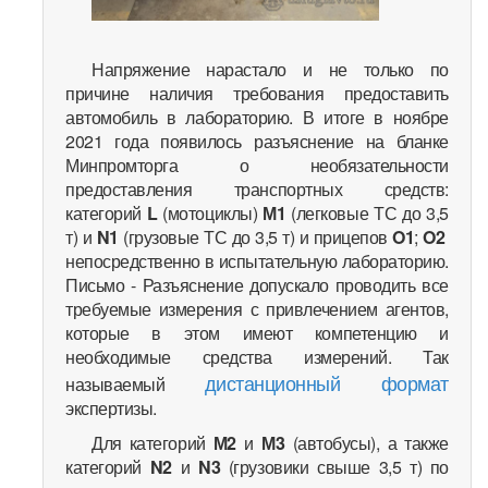
Напряжение нарастало и не только по
причине наличия требования предоставить
автомобиль в лабораторию. В итоге в ноябре
2021 года появилось разъяснение на бланке
Минпромторга о необязательности
предоставления транспортных средств:
категорий
L
(мотоциклы)
М1
(легковые ТС до 3,5
т) и
N1
(грузовые ТС до 3,5 т) и прицепов
O1
;
O2
непосредственно в испытательную лабораторию.
Письмо - Разъяснение допускало проводить все
требуемые измерения с привлечением агентов,
которые в этом имеют компетенцию и
необходимые средства измерений. Так
дистанционный формат
называемый
экспертизы.
Для категорий
М2
и
М3
(автобусы), а также
категорий
N2
и
N3
(грузовики свыше 3,5 т) по