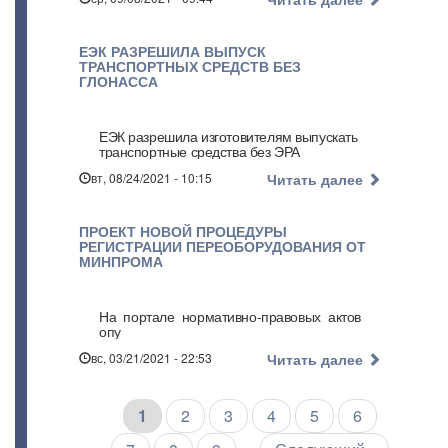
ЕЭК РАЗРЕШИЛА ВЫПУСК
ТРАНСПОРТНЫХ СРЕДСТВ БЕЗ
ГЛОНАССА
ЕЭК разрешила изготовителям выпускать
транспортные средства без ЭРА
вт, 08/24/2021 - 10:15
Читать далее
ПРОЕКТ НОВОЙ ПРОЦЕДУРЫ
РЕГИСТРАЦИИ ПЕРЕОБОРУДОВАНИЯ ОТ
МИНПРОМА
На портале нормативно-правовых актов
опу
вс, 03/21/2021 - 22:53
Читать далее
Текущая
1
Страница
2
Страница
3
Страница
4
Страница
5
Страница
6
Нумерация
страниц
страница