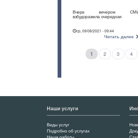
Вчера вечером СМ
взбудоражила очередная
ср, 09/08/2021 - 09:44
Читать далее
Текущая
1
Страница
2
Страниц
3
Ст
4
страница
Наши услуги
Ин
Виды услуг
Нов
Меню
И
Подробно об услугах
Док
Наши работы
Ста