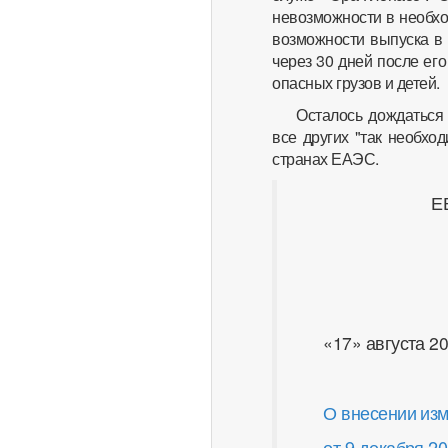
невозможности в необхо
возможности выпуска в
через 30 дней после ег
опасных грузов и детей.
Осталось дождаться
все других "так необхо
странах ЕАЭС.
Е
«17» а
О внесении из
от 9 декабря 20