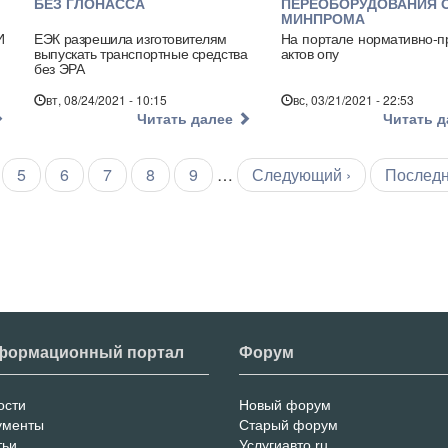
БЕЗ ГЛОНАССА
ПЕРЕОБОРУДОВАНИЯ 
МИНПРОМА
И
ЕЭК разрешила изготовителям
На портале нормативно-п
выпускать транспортные средства
актов опу
без ЭРА
вт, 08/24/2021 - 10:15
вс, 03/21/2021 - 22:53
Читать далее
Читать 
а
раница
Страница
5
Страница
6
Страница
7
Страница
8
Страница
9
…
Следующая
Следующий ›
Послед
Последн
страница
страниц
формационный портал
Форум
ости
Новый форум
нформационный
Форум
ументы
Старый форум
тьи
Услугиавто.ru