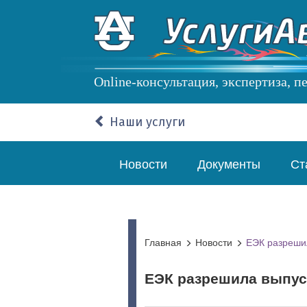
Перейти
к
основному
содержанию
Online-консультация, экспертиза, 
Наши услуги
Основная
Новости
Документы
Ст
навигация
Главная
Новости
ЕЭК разрешил
ЕЭК разрешила выпус