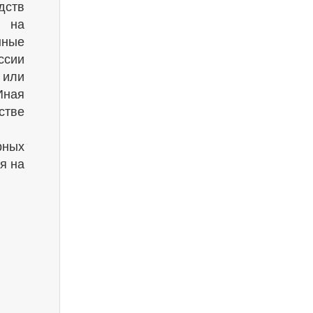
дств
) на
нные
ссии
 или
Иная
стве
рных
я на