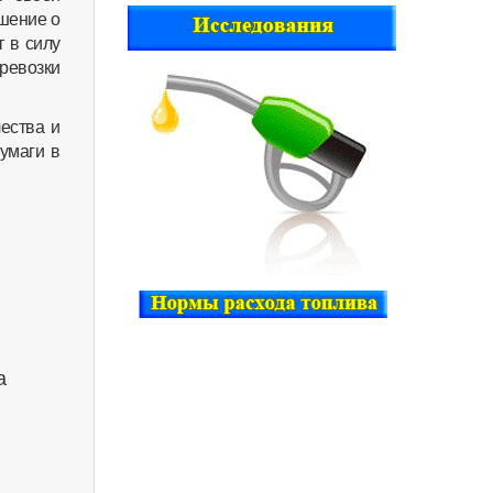
шение о
 в силу
еревозки
ества и
умаги в
а