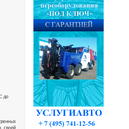
С до
тренных
о своей