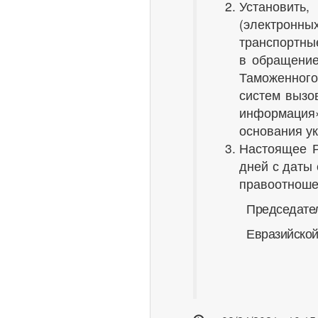
Установить,
(электрон
транспортны
в обращение
Таможенного
систем вызо
информация
основания у
Настоящее Р
дней с даты
правоотношен
Председате
Евразийско