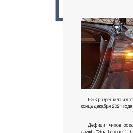
ЕЭК разрешила изго
конца декабря 2021 года
Дефицит чипов оста
служб "Эра-Глонасс".