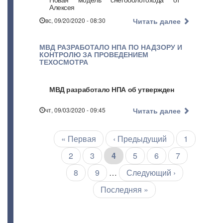
Алексея
вс, 09/20/2020 - 08:30
Читать далее
МВД РАЗРАБОТАЛО НПА ПО НАДЗОРУ И
КОНТРОЛЮ ЗА ПРОВЕДЕНИЕМ
ТЕХОСМОТРА
МВД разработало НПА об утвержден
чт, 09/03/2020 - 09:45
Читать далее
Первая
« Первая
←
‹ Предыдущий
Страница
1
Нумерация
страниц
страница
Страница
2
Страница
3
Текущая
4
Страница
5
Страница
6
Страница
7
страница
Страница
8
Страница
9
…
Следующая
Следующий ›
страница
Последняя
Последняя »
страница