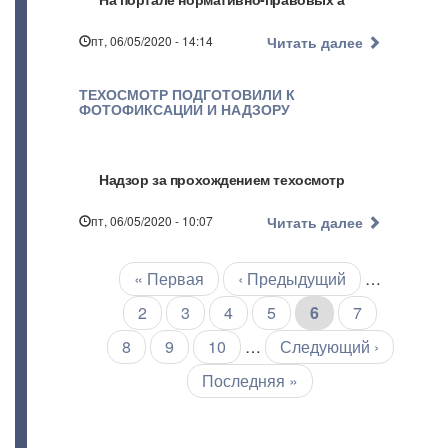
пт, 06/05/2020 - 14:14
Читать далее
ТЕХОСМОТР ПОДГОТОВИЛИ К
ФОТОФИКСАЦИИ И НАДЗОРУ
Надзор за прохождением техосмотр
пт, 06/05/2020 - 10:07
Читать далее
Первая
« Первая
←
‹ Предыдущий
…
Нумерация
страниц
страница
Страница
2
Страница
3
Страница
4
Страница
5
Текущая
6
Страница
7
страница
Страница
8
Страница
9
Страница
10
…
Следующая
Следующий ›
страница
Последняя
Последняя »
страница