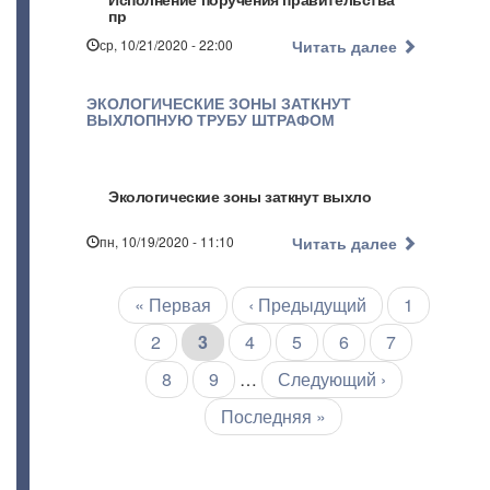
пр
ср, 10/21/2020 - 22:00
Читать далее
ЭКОЛОГИЧЕСКИЕ ЗОНЫ ЗАТКНУТ
ВЫХЛОПНУЮ ТРУБУ ШТРАФОМ
Экологические зоны заткнут выхло
пн, 10/19/2020 - 11:10
Читать далее
Первая
« Первая
←
‹ Предыдущий
Страница
1
Нумерация
страниц
страница
Страница
2
Текущая
3
Страница
4
Страница
5
Страница
6
Страница
7
страница
Страница
8
Страница
9
…
Следующая
Следующий ›
страница
Последняя
Последняя »
страница