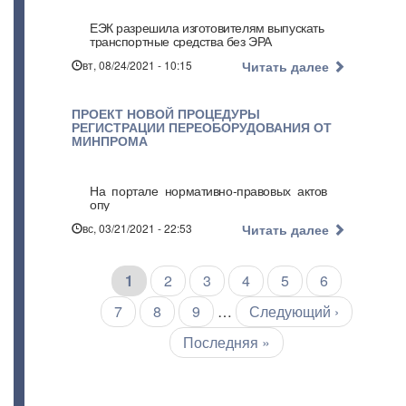
ЕЭК разрешила изготовителям выпускать
транспортные средства без ЭРА
вт, 08/24/2021 - 10:15
Читать далее
ПРОЕКТ НОВОЙ ПРОЦЕДУРЫ
РЕГИСТРАЦИИ ПЕРЕОБОРУДОВАНИЯ ОТ
МИНПРОМА
На портале нормативно-правовых актов
опу
вс, 03/21/2021 - 22:53
Читать далее
Текущая
1
Страница
2
Страница
3
Страница
4
Страница
5
Страница
6
Нумерация
страниц
страница
Страница
7
Страница
8
Страница
9
…
Следующая
Следующий ›
страница
Последняя
Последняя »
страница