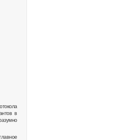
отокола
антов в
 разумно
главное