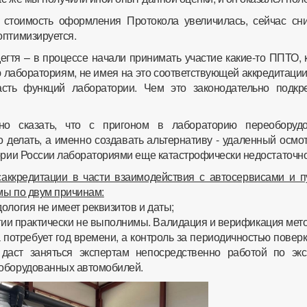
 стоимость оформления Протокола увеличилась, сейчас сн
оптимизируется.
егтя – в процессе начали принимать участие какие-то ППТО,
 лабораториям, не имея на это соответствующей аккредитации
сть функций лаборатории. Чем это законодательно подкр
но сказать, что с пригоном в лабораторию переоборуд
 делать, а именно создавать альтернативу - удаленный осмотр
тории России лабораториями еще катастрофически недостаточно
аккредитации в части взаимодействия с автосервисами и п
мы по двум причинам:
ология не имеет реквизитов и даты;
гии практически не выполнимы. Валидация и верификация мет
 потребует год времени, а контроль за периодичностью повер
даст заняться экспертам непосредственно работой по экс
еоборудованных автомобилей.