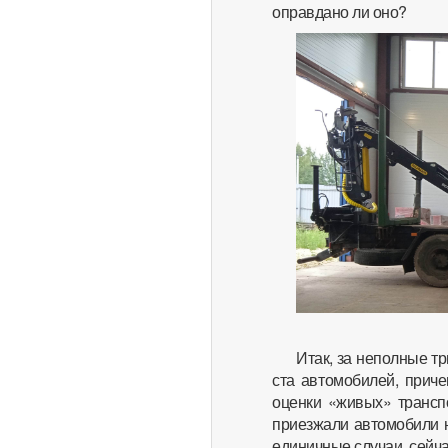
оправдано ли оно?
Итак, за неполные т
ста автомобилей, приче
оценки «живых» трансп
приезжали автомобили н
единичные случаи, сейча