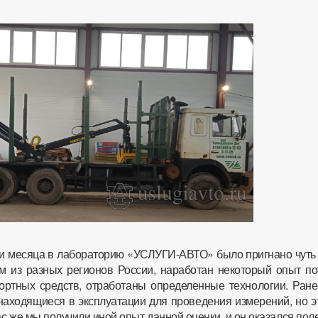
ри месяца в лабораторию «УСЛУГИ-АВТО» было пригнано чуть
м из разных регионов России, наработан некоторый опыт по
ортных средств, отработаны определенные технологии. Ране
аходящиеся в эксплуатации для проведения измерений, но э
с же мы получили иной опыт данной оценки, и он оказался пол