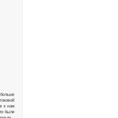
 больше
токовой
е к нам
то были
езным.