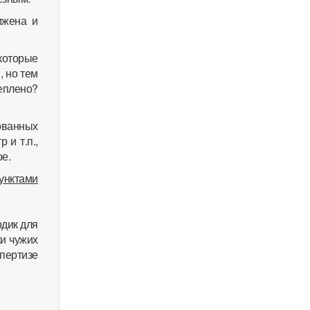
ижена и
 которые
, но тем
еплено?
ованных
 и т.п.,
е.
унктами
одик для
ки чужих
пертизе