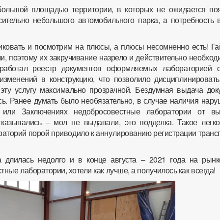
ольшой площадью территории, в которых не ожидается по
сительно небольшого автомобильного парка, а потребность в
ковать и посмотрим на плюсы, а плюсы несомненно есть! Гай
и, поэтому их закручивание назрело и действительно необход
работал реестр документов оформляемых лабораторией 
изменений в конструкцию, что позволило дисциплинировать
 эту услугу максимально прозрачной. Бездумная выдача док
сь. Ранее думать было необязательно, в случае наличия нар
 или Заключениях недобросовестные лаборатории от в
тказывались – мол не выдавали, это подделка. Такое легк
аторий порой приводило к аннулированию регистрации транс
на длилась недолго и в конце августа – 2021 года на рынк
ные лаборатории, хотели как лучше, а получилось как всегда!