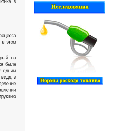
ктика в
процесса
и в этом
орый на
ка была
е одним
 виде, в
деление
авлении
трукцию