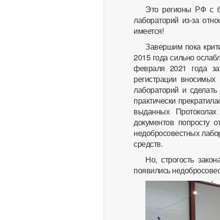
Это регионы РФ с б
лабораторий из-за отно
имеется!
Завершим пока крити
2015 года сильно ослабл
февраля 2021 года за
регистрации вносимых 
лабораторий и сделать
практически прекратила
выданных Протоколах
документов попросту о
недобросовестных лабор
средств.
Но, строгость зако
появились недобросовест