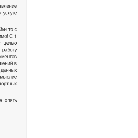
явление
 услуге
ки то с
имо! С 1
с целью
 работу
ументов
ушений в
ыданных
омыслие
портных
е опять