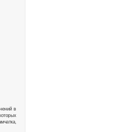
нений в
 которых
мчатка,