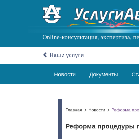
Перейти
к
основному
содержанию
Online-консультация, экспертиза, 
Наши услуги
Основная
Новости
Документы
Ст
навигация
Главная
Новости
Реформа про
Реформа процедуры п