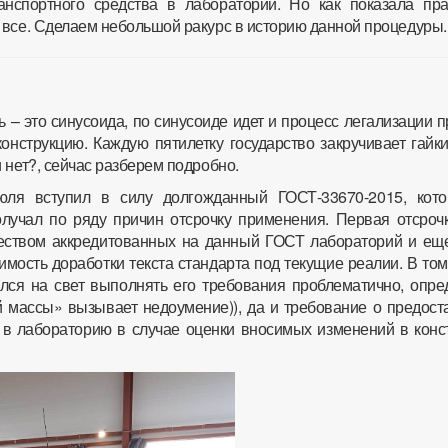
анспортного средства в лаборатории. Но как показала пра
 все. Сделаем небольшой ракурс в историю данной процедуры.
 – это синусоида, по синусоиде идет и процесс легализации 
онструкцию. Каждую пятилетку государство закручивает гайк
 нет?, сейчас разберем подробно.
ля вступил в силу долгожданный ГОСТ-33670-2015, кот
олучал по ряду причин отсрочку применения. Первая отсроч
еством аккредитованных на данный ГОСТ лабораторий и ещ
мость доработки текста стандарта под текущие реалии. В том
лся на свет выполнять его требования проблематично, опре
 массы» вызывает недоумение)), да и требование о предост
 в лабораторию в случае оценки вносимых изменений в конс