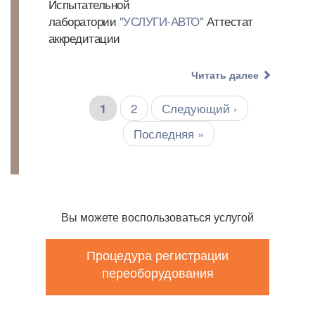
Испытательной
лаборатории
"УСЛУГИ-АВТО"
Аттестат
аккредитации
Читать далее
Страница
2
Следующая
Следующий ›
Нумерация
Текущая
1
страниц
страница
страница
Последняя
Последняя »
страница
Вы можете воспользоваться услугой
Процедура регистрации
переоборудования