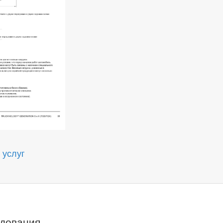
 услуг
удования