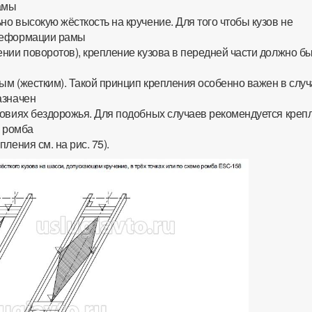
рамы
о высокую жёсткость на кручение. Для того чтобы кузов не
деформации рамы
нии поворотов), крепление кузова в передней части должно б
м (жестким). Такой принцип крепления особенно важен в случ
азначен
ловиях бездорожья. Для подобных случаев рекомендуется креп
е ромба
ления см. на рис. 75).