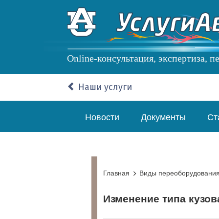
Перейти
к
основному
содержанию
Online-консультация, экспертиза, 
Наши услуги
Основная
Новости
Документы
Ст
навигация
Главная
Виды переоборудовани
Изменение типа кузова