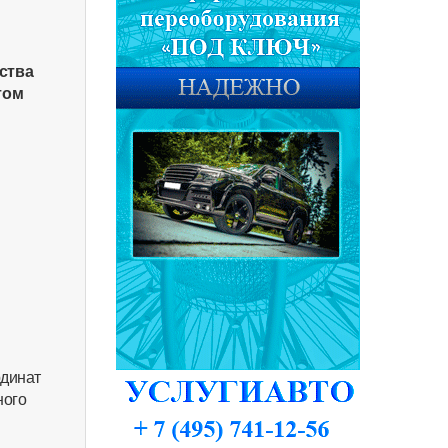
дства
том
рдинат
ного