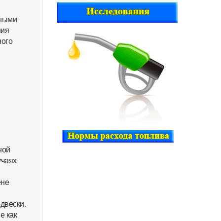
жными
ния
ного
ной
учаях
ене
двески.
е как