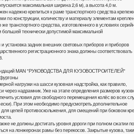
пускается максимальная ширина 2,6 м), а высота 4,0 м.
олжен надежно крепиться к раме транспортного средства крепе
ми по конструкции, количеству и материалу элементам крепле
о же транспортного средства, изготовленного в условиях серий
ли большей технически допустимой максимальной
я и установка задних внешних световых приборов и приборов
дарственного регистрационного знака должны соответствовать
8.
омендаций MAN "РУКОВОДСТВА ДЛЯ КУЗОВОСТРОИТЕЛЕЙ"
 фургоны
рной нагрузки на шасси кузовная надстройка, как правило,
си через надрамник. Уже на этапе определения размеров кузов
печить условия для свободного перемещения колёс во всех сл
вески). При этом необходимо предусмотреть дополнительное
, для цепей противоскольжения, для смещений при боковом кр
моста.
акже не должны достигать уровня дороги при полном сжатии по
ься на лонжеронах рамы без перекосов. Закрытые кузова, таки