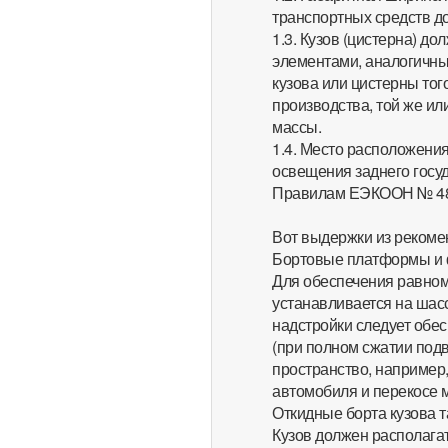
транспортных средств до
1.3. Кузов (цистерна) д
элементами, аналогичны
кузова или цистерны тог
производства, той же и
массы.
1.4. Место расположени
освещения заднего госу
Правилам ЕЭКООН № 4
Вот выдержки из рек
Бортовые платформы и
Для обеспечения равноме
устанавливается на шас
надстройки следует обес
(при полном сжатии под
пространство, например
автомобиля и перекосе 
Откидные борта кузова т
Кузов должен располагат