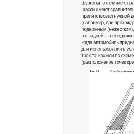
фургоны, в отличие от 
шасси имеют сравнительн
препятствовал нужной 
(например, при прохожде
подвижным (нежестким),
а в задней — неподвижны
когда автомобиль предн
для использования в ус
трёх точках или по схем
(расположение точек креп