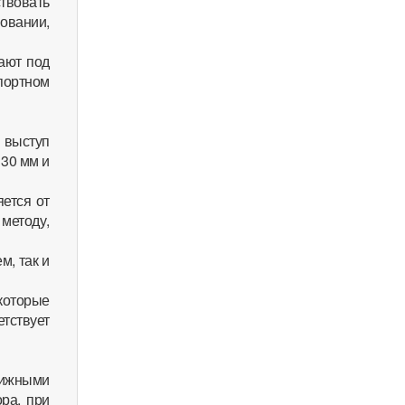
твовать
новании,
ают под
портном
й выступ
30 мм и
ется от
методу,
м, так и
которые
етствует
вижными
ра, при