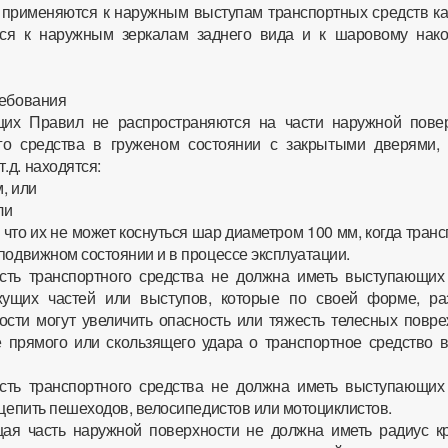
применяются к наружным выступам транспортных средств ка
ся к наружным зеркалам заднего вида и к шаровому нако
ребования
щих Правил не распространяются на части наружной повер
го средства в груженом состоянии с закрытыми дверями, 
.д. находятся:
м, или
ли
, что их не может коснуться шар диаметром 100 мм, когда тран
подвижном состоянии и в процессе эксплуатации.
сть транспортного средства не должна иметь выступающих
жущих частей или выступов, которые по своей форме, ра
сти могут увеличить опасность или тяжесть телесных повре
 прямого или скользящего удара о транспортное средство в
сть транспортного средства не должна иметь выступающих
ацепить пешеходов, велосипедистов или мотоциклистов.
ая часть наружной поверхности не должна иметь радиус к