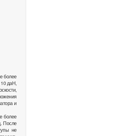
е более
 10 даН,
скости,
ложения
атора и
е более
д. После
тупы не