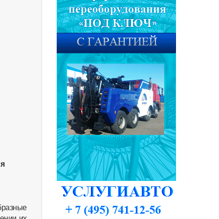
ия
бразные
ении их