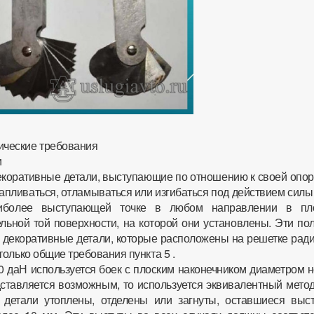
ические требования
и
екоративные детали, выступающие по отношению к своей опор
апливаться, отламываться или изгибаться под действием силы
иболее выступающей точке в любом направлении в пло
льной той поверхности, на которой они установлены. Эти по
 декоративные детали, которые расположены на решетке ради
олько общие требования пункта 5 .
 даН используется боек с плоским наконечником диаметром н
дставляется возможным, то используется эквивалентный мето
е детали утоплены, отделены или загнуты, оставшиеся выс