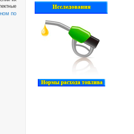
ектные
аном по