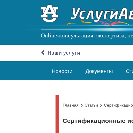
Перейти
к
основному
содержанию
Online-консультация, экспертиза, 
Наши услуги
Основная
Новости
Документы
Ст
навигация
Главная
Статьи
Сертификацио
Сертификационные и