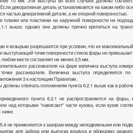
лее 10 мм. Эти выступы во всех случаях должны соответс
 Если декоративная деталь устанавливается на каком-либо ос
тся частью декоративной детали, а не опорной поверхностью.
е планки или пластинки на наружной поверхности не подпад
1.1.1 выше, однако они должны прочно крепиться на транс
ки и козырьки разрешаются при условии, что их максимальны
е выступающей точке поверхности стекла фары не превышает 
в любом месте составляет не менее 2,5 мм.
олнительного рассеивателя на фаре величина выступа измеря
точки рассеивателя. Величина выступа определяется по 
приложения 3 к настоящим Правилам.
 должны отвечать положениям пункта 6.2.1 выше как в рабоче
риведенного пункта 6.2.1 не распространяются на фары, 
или над которыми "нависают" части кузова, если кузов соотв
1 ниже.
а 5.4 не применяются к зазорам между неподвижными или под
шетки для забора или выпуска воздуха и облицовку радиато