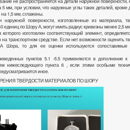
ование не распространяется на детали наружной поверхности,
5 мм, при условии, что наружные углы таких деталей, кроме 
на 1,5 мм, сглажены.
и наружной поверхности, изготовленные из материала, тв
0 единиц по Шору А, могут иметь радиус кривизны менее 2,5 м
з которого изготовлен соответствующий элемент, определяетс
н на транспортном средстве. Если нет возможности оценить т
 А Шора, то для ее оценки используются сопоставимые
иведенных пунктов 5.1 -5.5 применяются в дополнение к
иям нижеследующего пункта 6 , если этими особыми техни
редусматривается иное.
РЕНИЯ ТВЕРДОСТИ МАТЕРИАЛОВ ПО ШОРУ