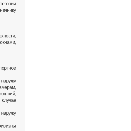
тегории
нечнику
хности,
окнами,
спортное
 наружу
змерам,
ждений,
 случае
 наружу
ривизны