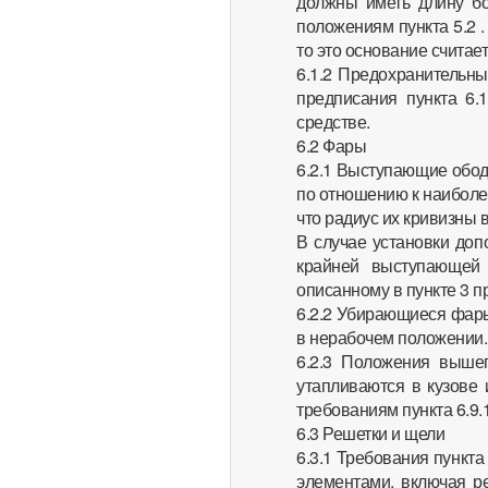
должны иметь длину бо
положениям пункта 5.2 .
то это основание считае
6.1.2 Предохранительны
предписания пункта 6.
средстве.
6.2 Фары
6.2.1 Выступающие обод
по отношению к наиболе
что радиус их кривизны 
В случае установки доп
крайней выступающей 
описанному в пункте 3 
6.2.2 Убирающиеся фары
в нерабочем положении.
6.2.3 Положения вышеп
утапливаются в кузове 
требованиям пункта 6.9.
6.3 Решетки и щели
6.3.1 Требования пункт
элементами, включая ре