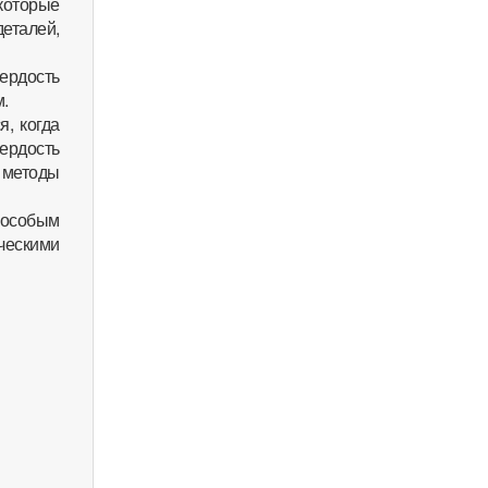
 которые
деталей,
ердость
м.
я, когда
вердость
 методы
 особым
ческими