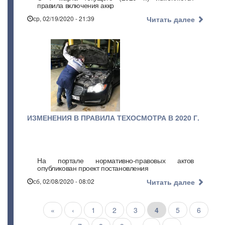
правила включения аккр
ср, 02/19/2020 - 21:39
Читать далее
ИЗМЕНЕНИЯ В ПРАВИЛА ТЕХОСМОТРА В 2020 Г.
На портале нормативно-правовых актов
опубликован проект постановления
сб, 02/08/2020 - 08:02
Читать далее
Нумерация
Первая
«
←
‹
Страница
1
Страница
2
Страница
3
Текущая
4
Страница
5
Страниц
6
страниц
страница
страница