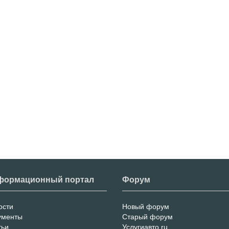
формационный портал
Форум
ости
Новый форум
нформационный
Форум
ументы
Старый форум
тьи
Услугиавто.ru