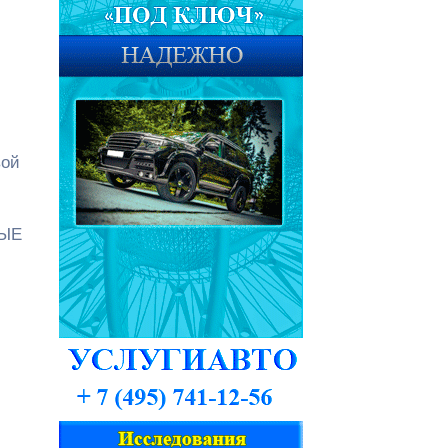
вой
НЫЕ