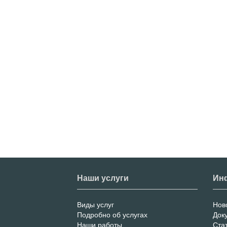
Наши услуги
Ин
Виды услуг
Нов
Меню
И
Подробно об услугах
Док
Наши работы
Ста