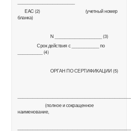
_______________________
EAC (2) (учетный номер
бланка)
N ___________________ (3)
Срок действия с ___________ по
__________ (4)
ОРГАН ПО СЕРТИФИКАЦИИ (5)
_____________________________________________
(полное и сокращенное
наименование,
_____________________________________________