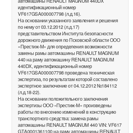
автомашины RENAULT MAGNUM 440DX
идентификационный номер
VF617GSA000007798 (л.д.16).
На основании указанного заявления и решения
по нему от 03.12.2012 (л.д.17)
представительством Института безопасности
дорожного движения по Псковской области ООО
«Престиж-М» для определения возможности
замены рамы автомашины RENAULT MAGNUM
440 на раму автомашину RENAULT MAGNUM
440DX, идентификационный номер
VF617GSA000007798 проведена техническая
экспертиза, по результатам которой составлено
экспертное заключение от 04.12.2012 №184112
(л.д.18-22).
На основании положительного заключения
экспертизы ООО «Престиж-М» произведены
работы по внесению изменений в конструкцию
транспортного средства: замена рамы
автомашины RENAULT MAGNUM 440 VIN: VF617
GТA0001361100 на раму автомашины RENAULT