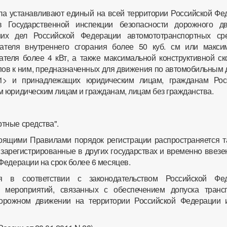
ла устанавливают единый на всей территории Российской Фе
в Государственной инспекции безопасности дорожного д
них дел Российской Федерации автомототранспортных ср
ателя внутреннего сгорания более 50 куб. см или макси
теля более 4 кВт, а также максимальной конструктивной ск
епов к ним, предназначенных для движения по автомобильным
1> и принадлежащих юридическим лицам, гражданам Рос
 юридическим лицам и гражданам, лицам без гражданства.
ртные средства".
оящими Правилами порядок регистрации распространяется т
 зарегистрированные в других государствах и временно ввез
Федерации на срок более 6 месяцев.
ия в соответствии с законодательством Российской Фе
с мероприятий, связанных с обеспечением допуска транс
дорожном движении на территории Российской Федерации 