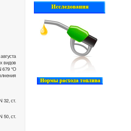
августа
их видов
N 679 "О
лнения
 32, ст.
 50, ст.