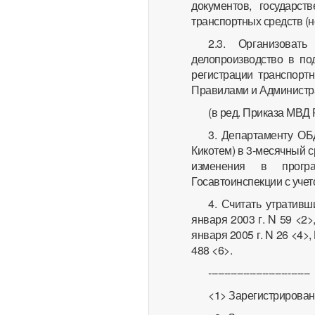
документов, государст
транспортных средств (н
2.3. Организоват
делопроизводство в по
регистрации транспорт
Правилами и Администр
(в ред. Приказа МВД 
3. Департаменту ОБ
Кикотем) в 3-месячный с
изменения в прогр
Госавтоинспекции с уче
4. Считать утративш
января 2003 г. N 59 <2>
января 2005 г. N 26 <4>,
488 <6>.
--------------------------------
<1> Зарегистрировано