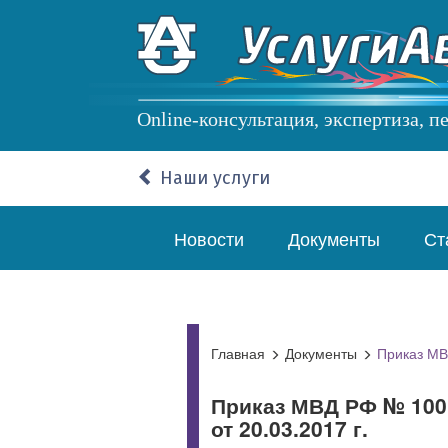
Перейти
к
основному
содержанию
Online-консультация, экспертиза, 
Наши услуги
Основная
Новости
Документы
Ст
навигация
Главная
Документы
Приказ МВД
Приказ МВД РФ № 1001
от 20.03.2017 г.