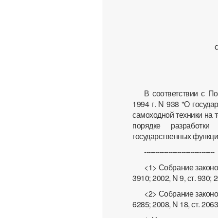
В соответствии с П
1994 г. N 938 "О госуд
самоходной техники на т
порядке разработки
государственных функци
--------------------------------
<1> Собрание законод
3910; 2002, N 9, ст. 930; 2
<2> Собрание законод
6285; 2008, N 18, ст. 2063