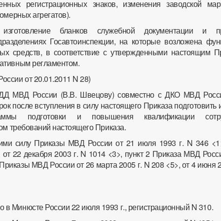
венных регистрационных знаков, изменения заводской мар
омерных агрегатов).
ь изготовление бланков служебной документации и п
дразделениях Госавтоинспекции, на которые возложена фун
ных средств, в соответствие с утвержденными настоящим П
ативным регламентом.
России от 20.01.2011 N 28)
ДД МВД России (В.В. Швецову) совместно с ДКО МВД Росси
рок после вступления в силу настоящего Приказа подготовить 
аммы подготовки и повышения квалификации сотру
том требований настоящего Приказа.
ими силу Приказы МВД России от 21 июля 1993 г. N 346 <1>
, от 22 декабря 2003 г. N 1014 <3>, пункт 2 Приказа МВД Росс
 Приказы МВД России от 26 марта 2005 г. N 208 <5>, от 4 июня 2
 в Минюсте России 22 июля 1993 г., регистрационный N 310.