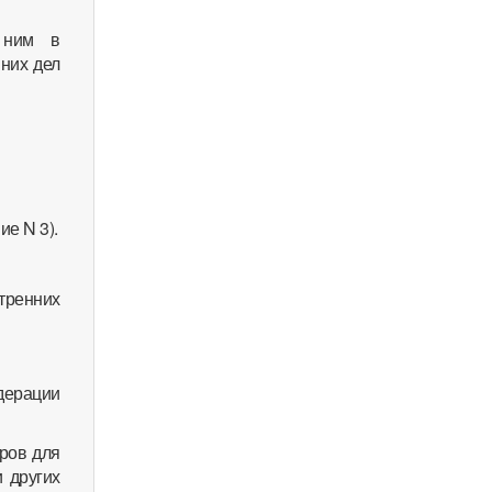
к ним в
них дел
ие N 3).
тренних
дерации
оров для
 других