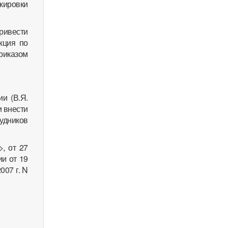
кировки
ривести
кция по
риказом
и (В.Я.
и внести
дников
, от 27
ии от 19
007 г. N