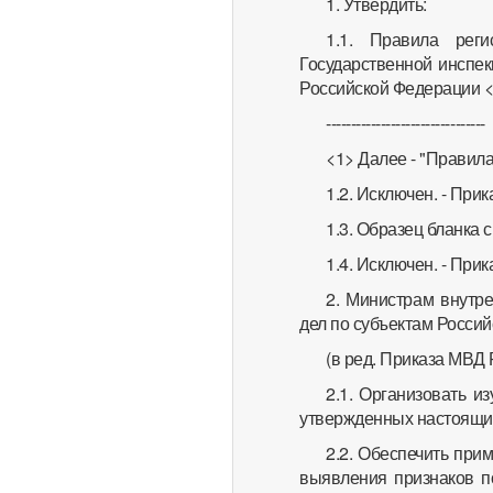
1. Утвердить:
1.1. Правила рег
Государственной инспек
Российской Федерации <
--------------------------------
<1> Далее - "Правила
1.2. Исключен. - При
1.3. Образец бланка 
1.4. Исключен. - При
2. Министрам внутре
дел по субъектам Росси
(в ред. Приказа МВД 
2.1. Организовать и
утвержденных настоящи
2.2. Обеспечить при
выявления признаков по