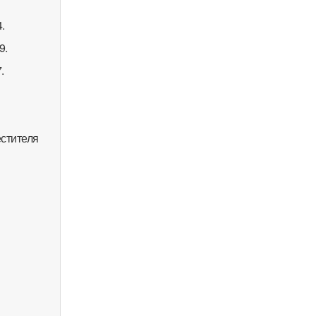
.
9.
.
стителя