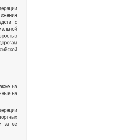
дерации
вижения
едств с
мальной
оростью
 дорогам
сийской
акже на
енные на
дерации
портных
и за ее