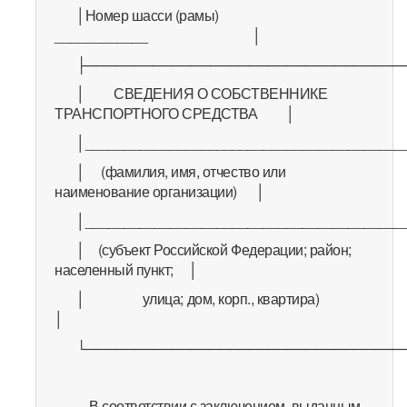
│Номер шасси (рамы)
____________ │
├─────────────────────────────────
│ СВЕДЕНИЯ О СОБСТВЕННИКЕ
ТРАНСПОРТНОГО СРЕДСТВА │
│_________________________________________
│ (фамилия, имя, отчество или
наименование организации) │
│_________________________________________
│ (субъект Российской Федерации; район;
населенный пункт; │
│ улица; дом, корп., квартира)
│
└─────────────────────────────────
В соответствии с заключением, выданным