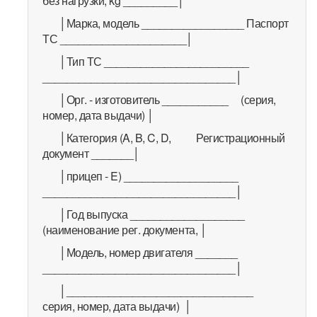
без нагрузки, kg _________│
│Марка, модель _________________ Паспорт
ТС _____________________│
│Тип ТС ________________________
________________________________│
│Орг. - изготовитель ___________ (серия,
номер, дата выдачи) │
│Категория (A, B, C, D, Регистрационный
документ _______│
│прицеп - E) ___________________
________________________________│
│Год выпуска ___________________
(наименование рег. документа, │
│Модель, номер двигателя _______
________________________________│
│_______________________________
серия, номер, дата выдачи) │